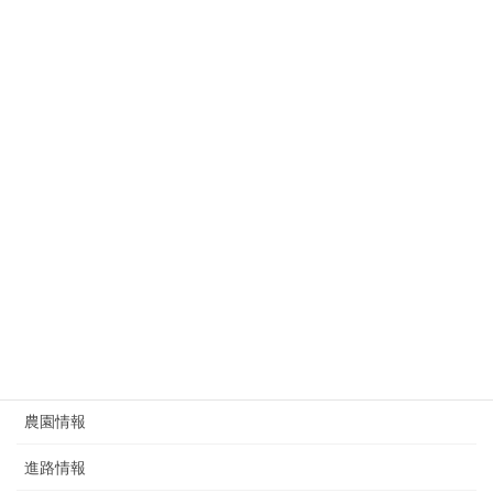
同窓会
地域支援
学校行事
寄宿舎
小学部
未分類
生徒指導
研究部
給食
農園情報
進路情報