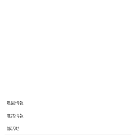
地域支援
学校行事
寄宿舎
小学部
未分類
生徒指導
研究部
給食
農園情報
進路情報
部活動