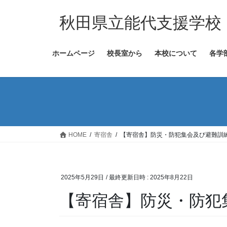
コ
ナ
ン
ビ
秋田県立能代支援学校
テ
ゲ
ン
ー
ホームページ
校長室から
本校について
各学
ツ
シ
へ
ョ
ス
ン
キ
に
ッ
移
プ
動
HOME
寄宿舎
【寄宿舎】防災・防犯集会及び避難訓
2025年5月29日
/ 最終更新日時 :
2025年8月22日
【寄宿舎】防災・防犯