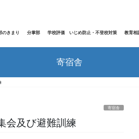
部のきまり
分掌部
学校評価 いじめ防止・不登校対策
教育相
寄宿舎
練
寄宿舎
集会及び避難訓練